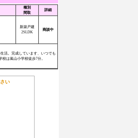
種別
詳細
間取
新築戸建
商談中
2SLDK
の生活。完成しています、いつでも
。学校は嵐山小学校徒歩7分。
さい