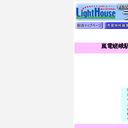
嵐電嵯峨駅