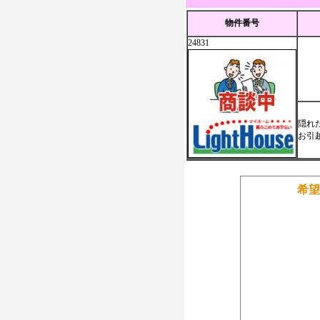
物件番号
24831
隠れ
お引
希望