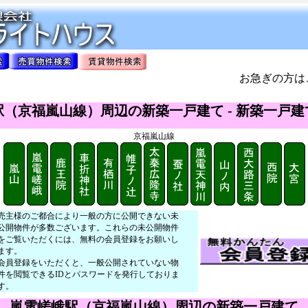
お急ぎの方は
（京福嵐山線）周辺の新築一戸建て - 新築一戸
京福嵐山線
売主様のご都合により一般の方に公開できない未
公開物件が多数ございます。これらの未公開物件
をご覧いただくには、無料の会員登録をお願いし
ます。
会員登録をいただくと、一般公開されていない物
件を閲覧できるIDとパスワードを発行しておりま
す。
嵐電嵯峨駅（京福嵐山線）周辺の新築一戸建て