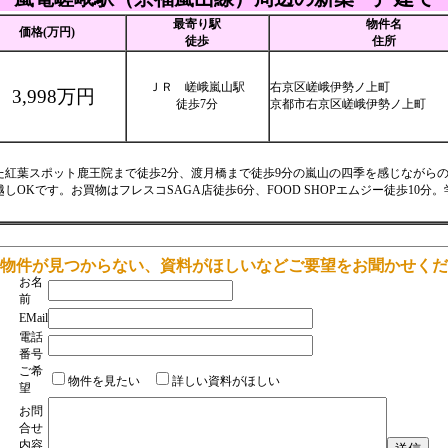
最寄り駅
物件名
価格(万円)
徒歩
住所
ＪＲ 嵯峨嵐山駅
右京区嵯峨伊勢ノ上町
3,998万円
徒歩7分
京都市右京区嵯峨伊勢ノ上町
た紅葉スポット鹿王院まで徒歩2分、渡月橋まで徒歩9分の嵐山の四季を感じながら
越しOKです。お買物はフレスコSAGA店徒歩6分、FOOD SHOPエムジー徒歩10分
物件が見つからない、資料がほしいなどご要望をお聞かせくだ
お名
前
EMail
電話
番号
ご希
物件を見たい
詳しい資料がほしい
望
お問
合せ
内容