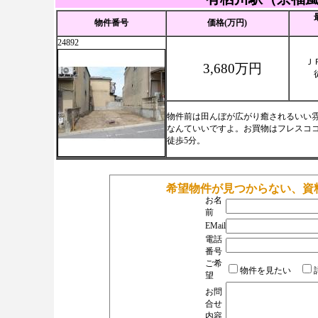
物件番号
価格(万円)
24892
Ｊ
3,680万円
物件前は田んぼが広がり癒されるいい
なんていいですよ。お買物はフレスココ
徒歩5分。
希望物件が見つからない、資
お名
前
EMail
電話
番号
ご希
物件を見たい
望
お問
合せ
内容