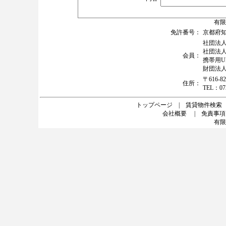
有限
免許番号：
京都府知事
社団法
社団法
会員：
携帯用URL 
財団法
〒616
住所：
TEL：07
トップページ
|
賃貸物件検索
会社概要
|
免責事項
有限