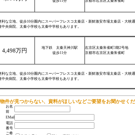
徒歩11分
京都市右京区太秦朱雀町
便利な立地、徒歩10分圏内にスーパーフレスコ太秦店・新鮮激安市場太秦店・大映
連中央病院、太秦小学校も太秦中学校もあります。
地下鉄 太秦天神川駅
右京区太秦朱雀町3期2号地
4,498万円
徒歩11分
京都市右京区太秦朱雀町
便利な立地、徒歩10分圏内にスーパーフレスコ太秦店・新鮮激安市場太秦店・大映
連中央病院、太秦小学校も太秦中学校もあります。
物件が見つからない、資料がほしいなどご要望をお聞かせくだ
お名
前
EMail
電話
番号
ご希