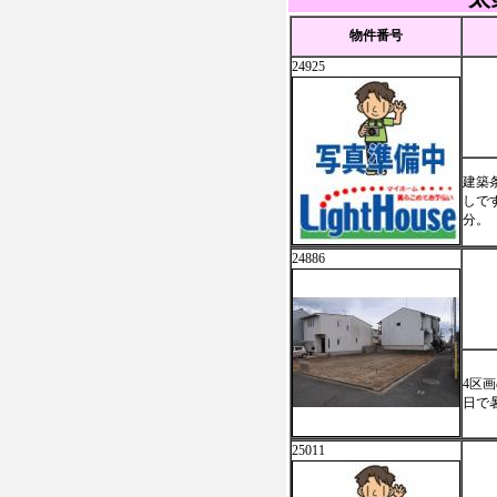
物件番号
24925
建築
しで
分。
24886
4区
日で
25011