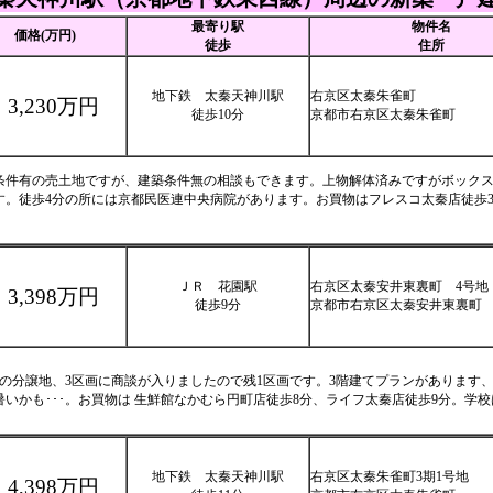
最寄り駅
物件名
価格(万円)
徒歩
住所
地下鉄 太秦天神川駅
右京区太秦朱雀町
3,230万円
徒歩10分
京都市右京区太秦朱雀町
条件有の売土地ですが、建築条件無の相談もできます。上物解体済みですがボック
す。徒歩4分の所には京都民医連中央病院があります。お買物はフレスコ太秦店徒歩3
ＪＲ 花園駅
右京区太秦安井東裏町 4号地
3,398万円
徒歩9分
京都市右京区太秦安井東裏町
画の分譲地、3区画に商談が入りましたので残1区画です。3階建てプランがあります
暑いかも･･･。お買物は 生鮮館なかむら円町店徒歩8分、ライフ太秦店徒歩9分。学
地下鉄 太秦天神川駅
右京区太秦朱雀町3期1号地
4,398万円