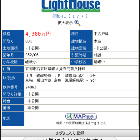
間取り1 ( 1 / 7 )
拡大表示
4,380万円
価格
種目
中古戸建
間取り
8DK
建物構造
木造
土地面積
-非公開-
建物面積
-非公開-
築年月
S52/06
引渡時期
相談
小学校区
嵯峨小
中学校区
嵯峨中
住所
京都市右京区嵯峨大覚寺門前八軒町
ＪＲ 嵯峨野線 ＪＲ 嵯峨嵐山駅 - 5分
駅/徒歩
京福 嵐山本線 京福 嵐電嵯峨駅 - 9分
物件番号
24863
間取り詳細
-非公開-
特色
-非公開-
備考
-非公開-
地図
地図上の位置精度は保証できません
お気に入り登録