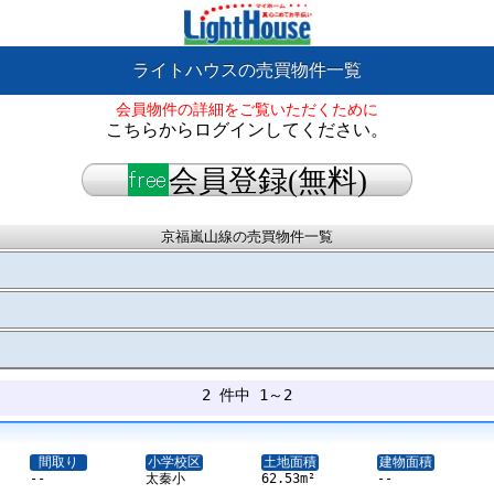
ライトハウスの売買物件一覧
会員物件の詳細をご覧いただくために
こちらからログインしてください。
会員登録(無料)
京福嵐山線の売買物件一覧
2 件中 1～2
間取り
小学校区
土地面積
建物面積
--
太秦小
62.53m²
--