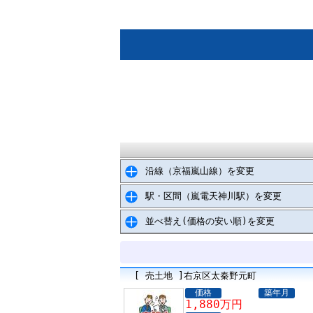
沿線（京福嵐山線）を変更
駅・区間（嵐電天神川駅）を変更
並べ替え(価格の安い順)を変更
[ 売土地 ]右京区太秦野元町
価格
築年月
1,880万円