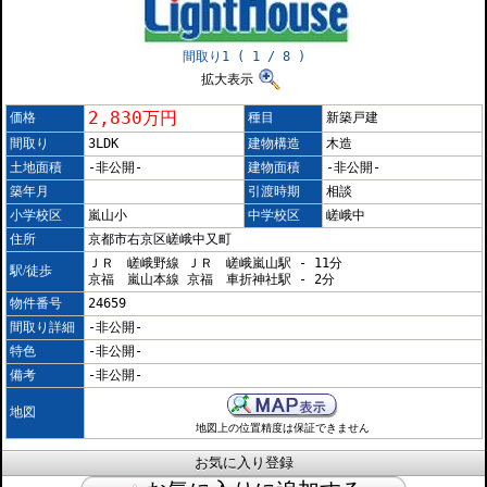
間取り1 ( 1 / 8 )
拡大表示
2,830万円
価格
種目
新築戸建
間取り
3LDK
建物構造
木造
土地面積
-非公開-
建物面積
-非公開-
築年月
引渡時期
相談
小学校区
嵐山小
中学校区
嵯峨中
住所
京都市右京区嵯峨中又町
ＪＲ 嵯峨野線 ＪＲ 嵯峨嵐山駅 - 11分
駅/徒歩
京福 嵐山本線 京福 車折神社駅 - 2分
物件番号
24659
間取り詳細
-非公開-
特色
-非公開-
備考
-非公開-
地図
地図上の位置精度は保証できません
お気に入り登録