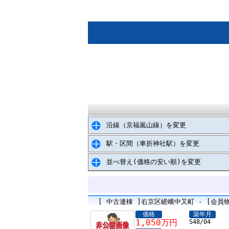
沿線（京福嵐山線）を変更
駅・区間（車折神社駅）を変更
並べ替え(価格の安い順)を変更
[ 中古連棟 ]右京区嵯峨中又町 - [会員
価格
築年月
1,050万円
S48/04