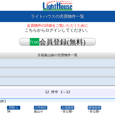
ライトハウスの売買物件一覧
会員物件の詳細をご覧いただくために
こちらからログインしてください。
会員登録(無料)
京福嵐山線の売買物件一覧
12 件中 1～12
物件]
間取り
小学校区
土地面積
建物面積
5K
嵐山小
-非公開-
-非公開-