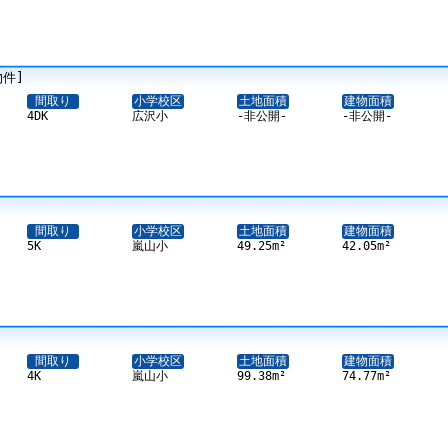
物件]
間取り
小学校区
土地面積
建物面積
4DK
広沢小
-非公開-
-非公開-
間取り
小学校区
土地面積
建物面積
5K
嵐山小
49.25m²
42.05m²
間取り
小学校区
土地面積
建物面積
4K
嵐山小
99.38m²
74.77m²