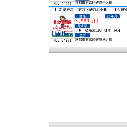
京都市右京区嵯峨中又町
No. 24267
[ 新築戸建 ]右京区嵯峨苅分町 - [会員
価格
築年月
3,980万円
最寄駅
ＪＲ 嵯峨嵐山駅 徒歩 14分
住所
京都市右京区嵯峨苅分町
No. 24871